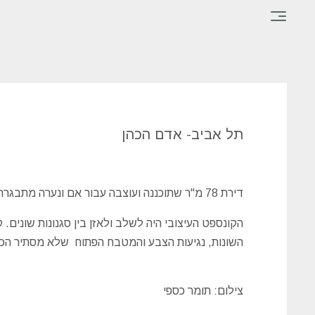
×
דף
הבית
תל אביב- אדם הכהן
תכנון
ועיצוב
פינות
דירת 78 מ"ר שתוכננה ועוצבה עבור אם ונערה מתבגרת.
ופרטים
הקונספט העיצובי היה לשלב ולאזן בין סגנונות שונים.
אודות
השונות, נגיעות הצבע והמטבח הפתוח שלא מסתיר הכל
צור
קשר
צילום: תומר כספי