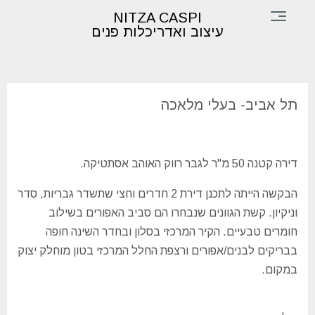
×
NITZA CASPI
עיצוב ואדריכלות פנים
דף
הבית
תל אביב- בעלי מלאכה
תכנון
ועיצוב
דירה קטנה 50 מ"ר לגבר רווק האוהב אסתטיקה.
פינות
הבקשה הייתה לתכנן דירת 2 חדרים וחצי שתשדר גבריות, סדר
ופרטים
וניקיון. קשת הגוונים שנבחרו הם סביב האפורים בשילוב
אודות
חומרים טבעיים. הקיר המרכזי בסלון ובחדר השינה חופה
בבריקים לבנים/אפורים ורצפת החלל המרכזי בטון מוחלק יצוק
צור
במקום.
קשר