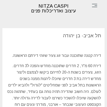
×
NITZA CASPI
עיצוב ואדריכלות פנים
דף
הבית
תל אביב- בן יהודה
תכנון
ועיצוב
דירה קטנה שתוכננה עבור זוג צעיר שזוהי דירתם הראשונה.
פינות
דירת 60 מ"ר, 2 חדרים שתוכננה מחדש והפכה ל3 חדרים.
ופרטים
הזוג, צעירים בשנות ה-20 לחייהם ביקשו לצמצם וליצור
אודות
מחדש דירה בת 3 חדרים שיוכלו ליהנות ממנה בשנים
הראשונות בתל אביב לפני שמחליטים "לגדול" ולהביא ילדים
צור
לעולם. היה חשוב שהדירה תהיה נוחה גם בעתיד, שתהווה נכס
קשר
להשקעה שיוכלו להשכיר כשירצו לעבור לדירה גדולה יותר.
הקונספט העיצובי שנבחר – אורבני, מודרני ונעים עם רוח